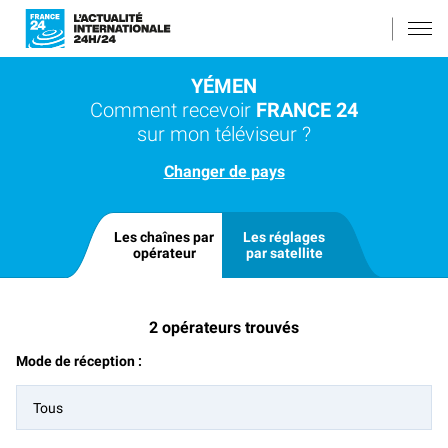
YÉMEN
Comment recevoir
FRANCE 24
sur mon téléviseur ?
Changer de pays
Les chaînes par
Les réglages
opérateur
par satellite
2
opérateurs trouvés
Mode de réception :
Tous