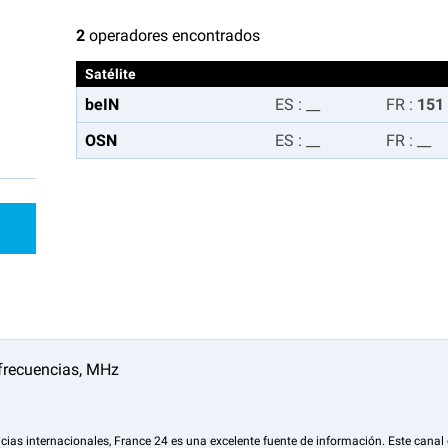
2
operadores encontrados
Satélite
beIN
ES
:
__
FR
:
151
OSN
ES
:
__
FR
:
__
cias internacionales, France 24 es una excelente fuente de información. Este canal 