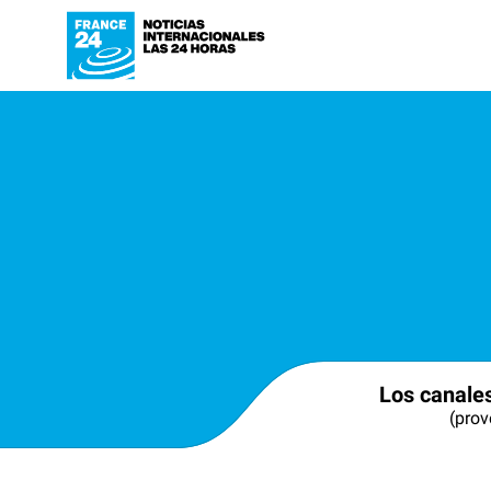
Los canale
(prov