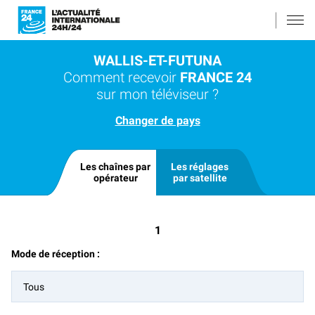
WALLIS-ET-FUTUNA
Comment recevoir
FRANCE 24
sur mon téléviseur ?
Changer de pays
Les chaînes par
Les réglages
opérateur
par satellite
1
Mode de réception :
Tous