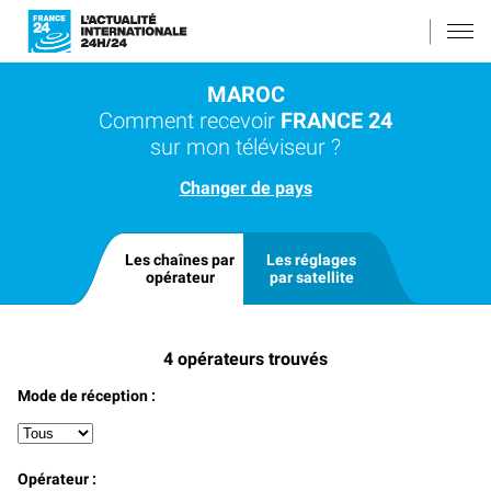
MAROC
Comment recevoir
FRANCE 24
sur mon téléviseur ?
Changer de pays
Les chaînes par
Les réglages
opérateur
par satellite
4
opérateurs trouvés
Mode de réception :
Opérateur :