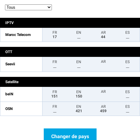
IPTV
FR
EN
AR
ES
Maroc Telecom
17
__
44
__
OTT
AR
FR
EN
ES
Seevii
__
__
__
Satellite
AR
FR
EN
ES
beIN
151
150
__
FR
EN
AR
ES
OSN
__
421
459
__
Changer de pays