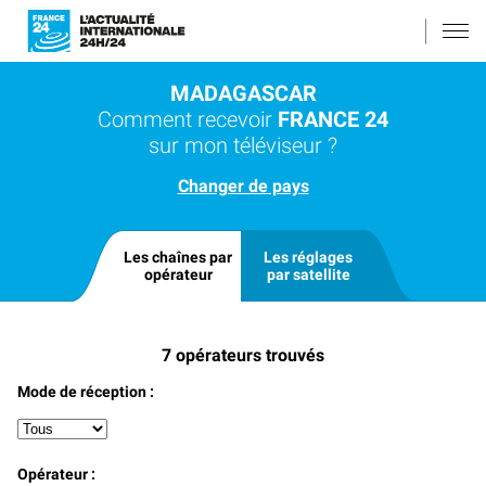
MADAGASCAR
Comment recevoir
FRANCE 24
sur mon téléviseur ?
Changer de pays
Les chaînes par
Les réglages
opérateur
par satellite
7
opérateurs trouvés
Mode de réception :
Opérateur :