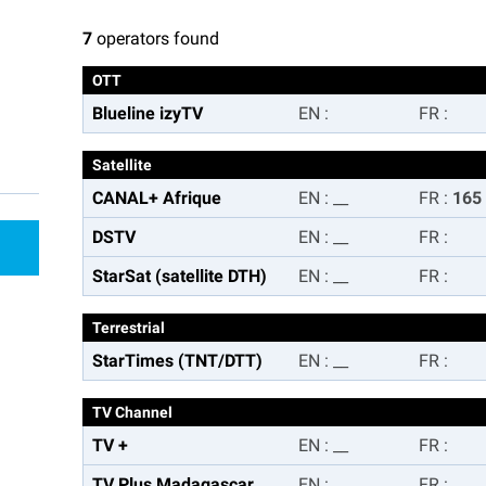
7
operators found
OTT
Blueline izyTV
EN
:
FR
:
Satellite
CANAL+ Afrique
EN
:
__
FR
:
165
DSTV
EN
:
__
FR
:
StarSat (satellite DTH)
EN
:
__
FR
:
Terrestrial
StarTimes (TNT/DTT)
EN
:
__
FR
:
TV Channel
TV +
EN
:
__
FR
:
TV Plus Madagascar
EN
:
__
FR
: