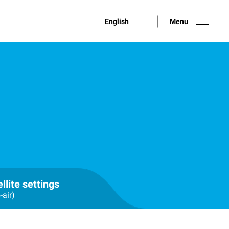
English
Menu
llite settings
-air)