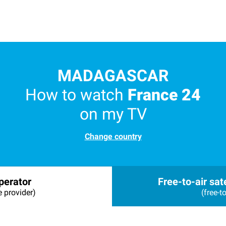
MADAGASCAR
How to watch
France 24
on my TV
Change country
perator
Free-to-air sate
e provider)
(free-to