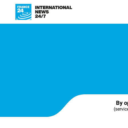
By o
(servic