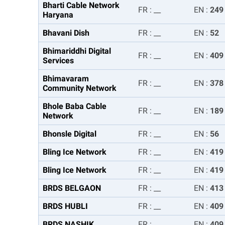
Bharti Cable Network
FR
:
__
EN
:
249
Haryana
Bhavani Dish
FR
:
__
EN
:
52
Bhimariddhi Digital
FR
:
__
EN
:
409
Services
Bhimavaram
FR
:
__
EN
:
378
Community Network
Bhole Baba Cable
FR
:
__
EN
:
189
Network
Bhonsle Digital
FR
:
__
EN
:
56
Bling Ice Network
FR
:
__
EN
:
419
Bling Ice Network
FR
:
__
EN
:
419
BRDS BELGAON
FR
:
__
EN
:
413
BRDS HUBLI
FR
:
__
EN
:
409
BRDS NASHIK
FR
:
__
EN
:
409