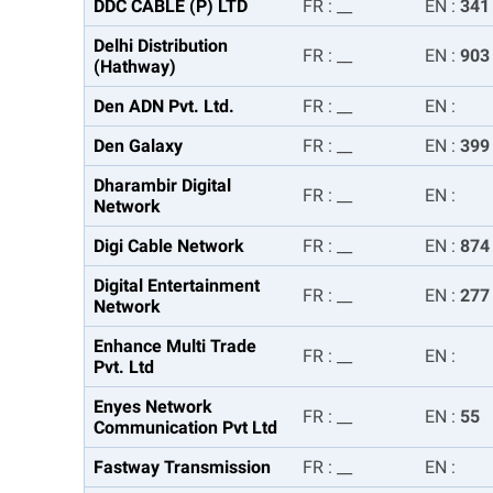
DDC CABLE (P) LTD
FR
:
__
EN
:
341
Delhi Distribution
FR
:
__
EN
:
903
(Hathway)
Den ADN Pvt. Ltd.
FR
:
__
EN
:
Den Galaxy
FR
:
__
EN
:
399
Dharambir Digital
FR
:
__
EN
:
Network
Digi Cable Network
FR
:
__
EN
:
874
Digital Entertainment
FR
:
__
EN
:
277
Network
Enhance Multi Trade
FR
:
__
EN
:
Pvt. Ltd
Enyes Network
FR
:
__
EN
:
55
Communication Pvt Ltd
Fastway Transmission
FR
:
__
EN
: