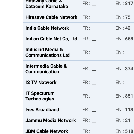
Hathway Cable &
FR
:
__
EN
:
817
Datacom Karnataka
Hiresave Cable Network
FR
:
__
EN
:
75
India Cable Network
FR
:
__
EN
:
42
Indian Cable Net Co, Ltd
FR
:
__
EN
:
668
Indusind Media &
FR
:
__
EN
:
Communications Ltd
Intermedia Cable &
FR
:
__
EN
:
374
Communication
IS TV Network
FR
:
__
EN
:
IT Specturum
FR
:
__
EN
:
851
Technologies
Ives Broadband
FR
:
__
EN
:
113
Jammu Media Network
FR
:
__
EN
:
21
JBM Cable Network
FR
:
__
EN
:
518