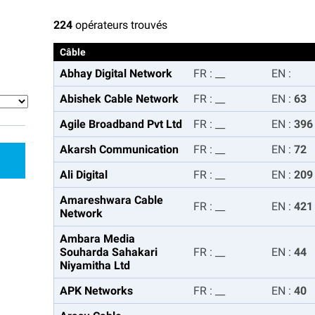
224
opérateurs trouvés
Câble
Abhay Digital Network
FR
:
__
EN
:
Abishek Cable Network
FR
:
__
EN
:
63
Agile Broadband Pvt Ltd
FR
:
__
EN
:
396
Akarsh Communication
FR
:
__
EN
:
72
Ali Digital
FR
:
__
EN
:
209
Amareshwara Cable
FR
:
__
EN
:
421
Network
Ambara Media
Souharda Sahakari
FR
:
__
EN
:
44
Niyamitha Ltd
APK Networks
FR
:
__
EN
:
40