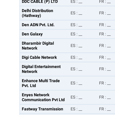
DDC CABLE (P) LTD
ES
:
__
FR
:
__
Delhi Distribution
ES
:
__
FR
:
__
(Hathway)
Den ADN Pvt. Ltd.
ES
:
__
FR
:
__
Den Galaxy
ES
:
__
FR
:
__
Dharambir Digital
ES
:
__
FR
:
__
Network
Digi Cable Network
ES
:
__
FR
:
__
Digital Entertainment
ES
:
__
FR
:
__
Network
Enhance Multi Trade
ES
:
__
FR
:
__
Pvt. Ltd
Enyes Network
ES
:
__
FR
:
__
Communication Pvt Ltd
Fastway Transmission
ES
:
__
FR
:
__