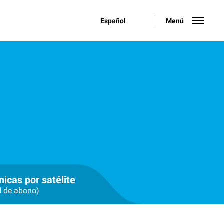
Español
Menú
nicas por satélite
d de abono)