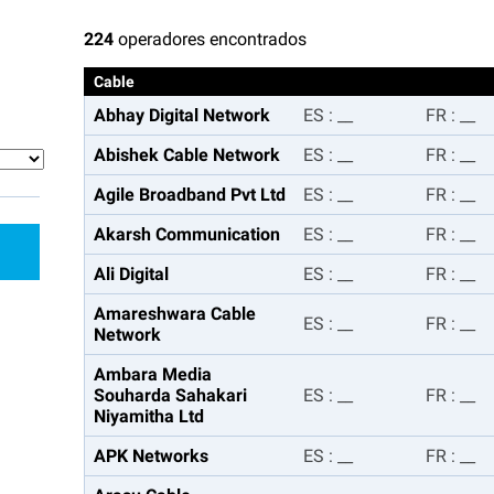
224
operadores encontrados
Cable
Abhay Digital Network
ES
:
__
FR
:
__
Abishek Cable Network
ES
:
__
FR
:
__
Agile Broadband Pvt Ltd
ES
:
__
FR
:
__
Akarsh Communication
ES
:
__
FR
:
__
Ali Digital
ES
:
__
FR
:
__
Amareshwara Cable
ES
:
__
FR
:
__
Network
Ambara Media
Souharda Sahakari
ES
:
__
FR
:
__
Niyamitha Ltd
APK Networks
ES
:
__
FR
:
__