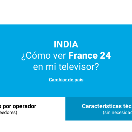
INDIA
¿Cómo ver
France 24
en mi televisor?
Cambiar de país
s por operador
Características téc
eedores)
(sin necesida