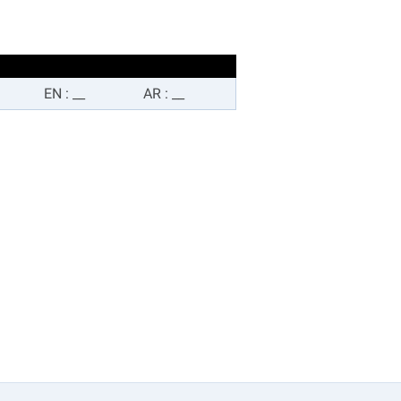
EN
:
__
AR
:
__