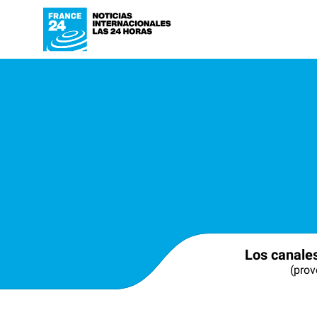
Los canale
(prov