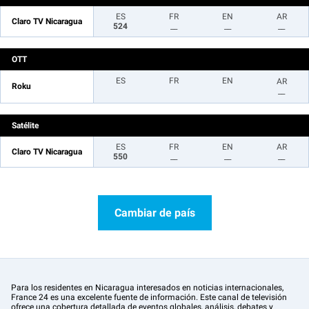
ES
FR
EN
AR
Claro TV Nicaragua
524
__
__
__
OTT
ES
FR
EN
AR
Roku
__
Satélite
ES
FR
EN
AR
Claro TV Nicaragua
550
__
__
__
Cambiar de país
Para los residentes en Nicaragua interesados en noticias internacionales,
France 24 es una excelente fuente de información. Este canal de televisión
ofrece una cobertura detallada de eventos globales, análisis, debates y