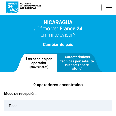
NICARAGUA
¿Cómo ver
France 24
en mi televisor?
Cambiar de país
Características
Los canales por
técnicas por satélite
operador
(sin necesidad de
(proveedores)
abono)
9
operadores encontrados
Modo de recepción:
Todos