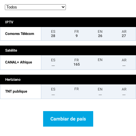
IPTV
ES
FR
EN
AR
Comores Télécom
28
9
26
27
Satélite
EN
ES
FR
AR
CANAL+ Afrique
__
165
__
Hertziano
FR
ES
EN
AR
TNT publique
__
__
__
Cambiar de país