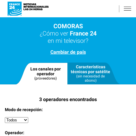
COMORAS
¿Cómo ver
France 24
en mi televisor?
Cambiar de país
Características
Los canales por
técnicas por satélite
operador
(sin necesidad de
(proveedores)
abono)
3
operadores encontrados
Modo de recepción:
Operador: