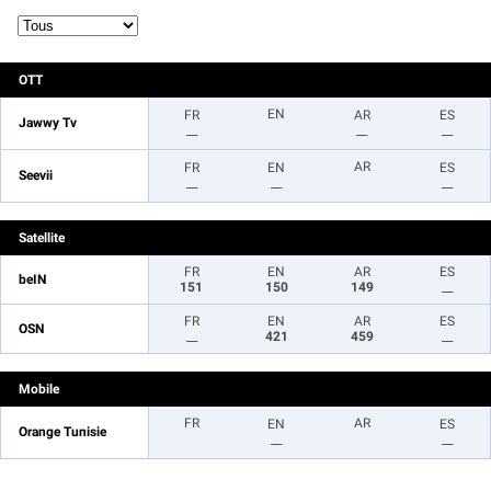
OTT
EN
FR
AR
ES
Jawwy Tv
__
__
__
AR
FR
EN
ES
Seevii
__
__
__
Satellite
FR
EN
AR
ES
beIN
151
150
149
__
FR
EN
AR
ES
OSN
__
421
459
__
Mobile
FR
AR
EN
ES
Orange Tunisie
__
__