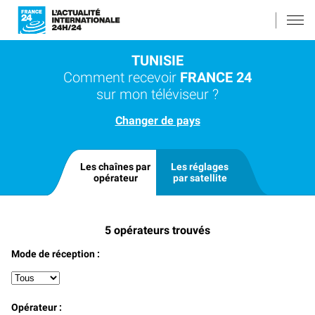
TUNISIE
Comment recevoir
FRANCE 24
sur mon téléviseur ?
Changer de pays
Les chaînes par
Les réglages
opérateur
par satellite
5
opérateurs trouvés
Mode de réception :
Opérateur :