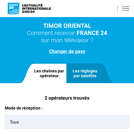
TIMOR ORIENTAL
Comment recevoir
FRANCE 24
sur mon téléviseur ?
Changer de pays
Les chaînes par
Les réglages
opérateur
par satellite
2
opérateurs trouvés
Mode de réception :
Tous