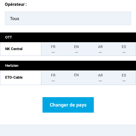
Opérateur :
Tous
OTT
FR
EN
AR
ES
NK Central
__
__
__
__
Hertzien
EN
FR
AR
ES
ETO-Cable
__
__
__
Changer de pays