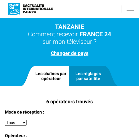
TANZANIE
Comment recevoir
FRANCE 24
sur mon téléviseur ?
Changer de pays
Les chaînes par
Les réglages
opérateur
par satellite
6
opérateurs trouvés
Mode de réception :
Opérateur :