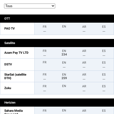
OTT
EN
FR
AR
ES
PAO TV
__
__
__
Satellite
FR
EN
AR
ES
Azam Pay TV LTD
__
234
__
__
FR
EN
AR
ES
DSTV
__
__
__
StarSat (satellite
FR
EN
AR
ES
DTH)
__
259
__
__
EN
FR
AR
ES
Zuku
__
__
__
Hertzien
EN
Sahara Media
FR
AR
ES