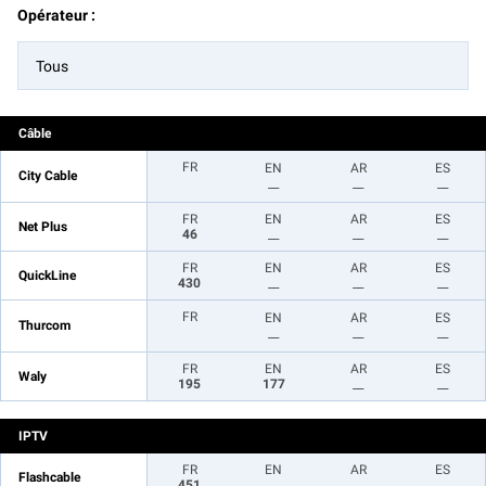
Opérateur :
Tous
Câble
FR
EN
AR
ES
City Cable
__
__
__
FR
EN
AR
ES
Net Plus
46
__
__
__
FR
EN
AR
ES
QuickLine
430
__
__
__
FR
EN
AR
ES
Thurcom
__
__
__
FR
EN
AR
ES
Waly
195
177
__
__
IPTV
FR
EN
AR
ES
Flashcable
451
__
__
__