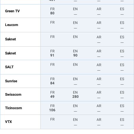
FR
EN
AR
ES
Green TV
80
__
__
__
FR
EN
AR
ES
Leucom
__
__
__
FR
EN
AR
ES
Saknet
__
__
FR
EN
AR
ES
Saknet
91
90
__
__
FR
EN
AR
ES
SALT
__
__
FR
EN
AR
ES
Sunrise
84
__
__
__
FR
EN
AR
ES
Swisscom
49
280
__
__
FR
EN
AR
ES
Ticinocom
106
__
__
__
FR
EN
AR
ES
VTX
__
__
__