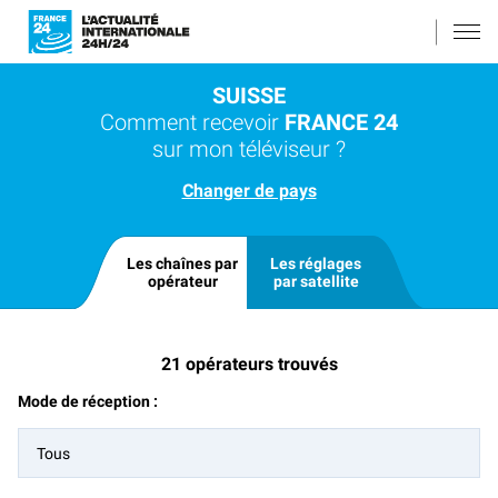
SUISSE
Comment recevoir
FRANCE 24
sur mon téléviseur ?
Changer de pays
Les chaînes par
Les réglages
opérateur
par satellite
21
opérateurs trouvés
Mode de réception :
Tous