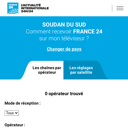
SOUDAN DU SUD
Comment recevoir
FRANCE 24
sur mon téléviseur ?
Changer de pays
Les chaînes par
Les réglages
opérateur
par satellite
0
opérateur trouvé
Mode de réception :
Opérateur :