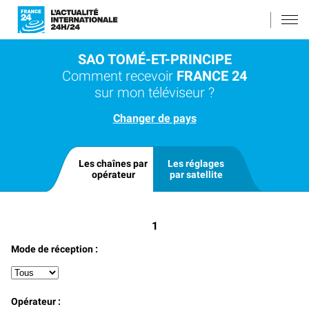
SAO TOMÉ-ET-PRINCIPE
Comment recevoir
FRANCE 24
sur mon téléviseur ?
Changer de pays
Les chaînes par
Les réglages
opérateur
par satellite
1
Mode de réception :
Opérateur :