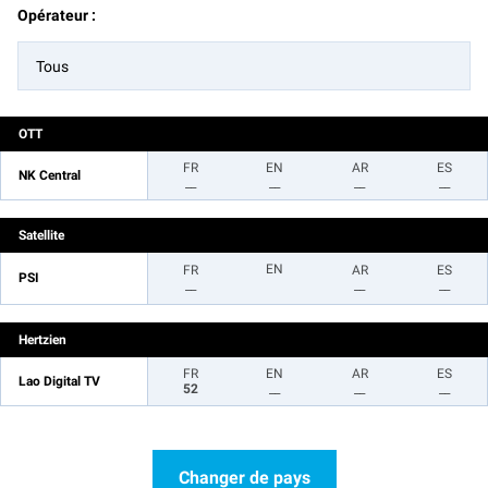
Opérateur :
Tous
OTT
FR
EN
AR
ES
NK Central
__
__
__
__
Satellite
EN
FR
AR
ES
PSI
__
__
__
Hertzien
FR
EN
AR
ES
Lao Digital TV
52
__
__
__
Changer de pays