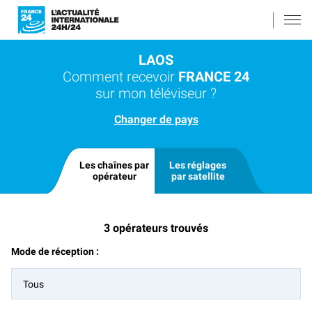
LAOS
Comment recevoir
FRANCE 24
sur mon téléviseur ?
Changer de pays
Les chaînes par
Les réglages
opérateur
par satellite
3
opérateurs trouvés
Mode de réception :
Tous