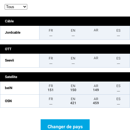
Câble
AR
FR
EN
ES
Jordcable
__
__
__
OTT
AR
FR
EN
ES
Seevii
__
__
__
Satellite
FR
EN
AR
ES
beIN
151
150
149
__
FR
EN
AR
ES
OSN
__
421
459
__
Changer de pays