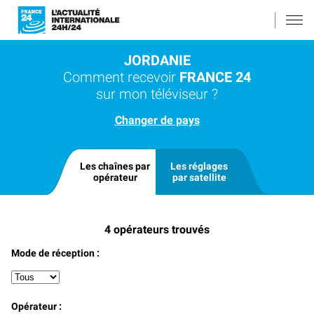
JORDANIE
Comment recevoir
FRANCE 24
sur mon téléviseur ?
Changer de pays
Les chaînes par
Les réglages
opérateur
par satellite
4
opérateurs trouvés
Mode de réception :
Opérateur :