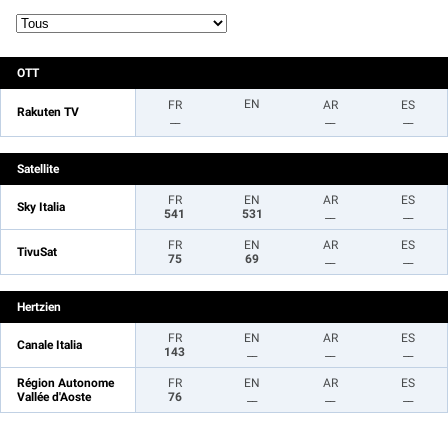
OTT
EN
FR
AR
ES
Rakuten TV
__
__
__
Satellite
FR
EN
AR
ES
Sky Italia
541
531
__
__
FR
EN
AR
ES
TivuSat
75
69
__
__
Hertzien
FR
EN
AR
ES
Canale Italia
143
__
__
__
Région Autonome
FR
EN
AR
ES
Vallée d'Aoste
76
__
__
__