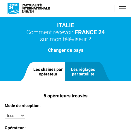
ITALIE
Comment recevoir
FRANCE 24
sur mon téléviseur ?
Changer de pays
Les chaînes par
Les réglages
opérateur
par satellite
5
opérateurs trouvés
Mode de réception :
Opérateur :