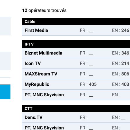
12
opérateurs trouvés
Câble
First Media
FR
:
__
EN
:
246
IPTV
Biznet Multimedia
FR
:
__
EN
:
346
Icon TV
FR
:
__
EN
:
214
MAXStream TV
FR
:
__
EN
:
806
MyRepublic
FR
:
405
EN
:
403
PT. MNC Skyvision
FR
:
__
EN
:
OTT
Dens.TV
FR
:
EN
:
__
PT. MNC Skyvision
FR
:
__
EN
: