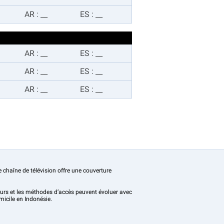
AR
:
__
ES
:
__
AR
:
__
ES
:
__
AR
:
__
ES
:
__
AR
:
__
ES
:
__
e chaîne de télévision offre une couverture
teurs et les méthodes d’accès peuvent évoluer avec
micile en Indonésie.