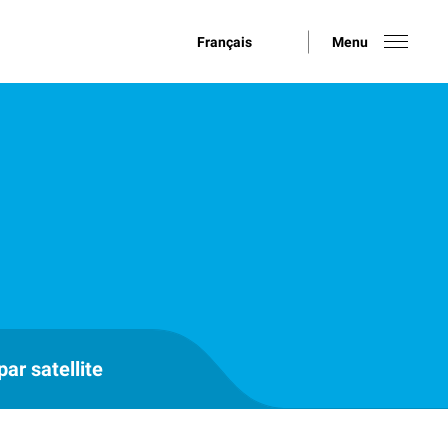
Français
Menu
ar satellite