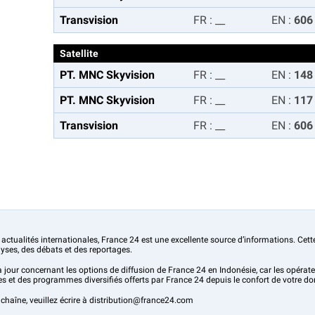
Transvision
FR
:
__
EN
:
606
Satellite
PT. MNC Skyvision
FR
:
__
EN
:
148
PT. MNC Skyvision
FR
:
__
EN
:
117
Transvision
FR
:
__
EN
:
606
 actualités internationales, France 24 est une excellente source d’informations. Cett
ses, des débats et des reportages.
à jour concernant les options de diffusion de France 24 en Indonésie, car les opéra
es et des programmes diversifiés offerts par France 24 depuis le confort de votre do
a chaîne, veuillez écrire à distribution@france24.com