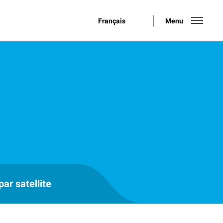
Français
Menu
ar satellite