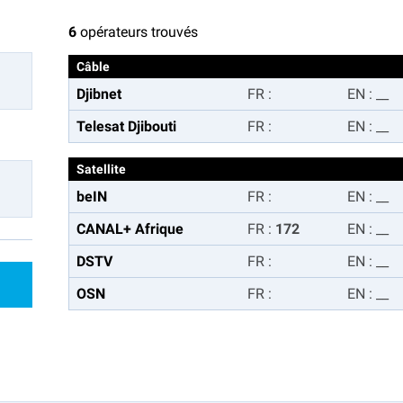
6
opérateurs trouvés
Câble
Djibnet
FR
:
EN
:
__
Telesat Djibouti
FR
:
EN
:
__
Satellite
beIN
FR
:
EN
:
__
CANAL+ Afrique
FR
:
172
EN
:
__
DSTV
FR
:
EN
:
__
OSN
FR
:
EN
:
__