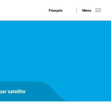
Français
Menu
ar satellite