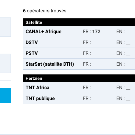
6
opérateurs trouvés
Satellite
CANAL+ Afrique
FR
:
172
EN
:
DSTV
FR
:
EN
:
__
PSTV
FR
:
EN
:
__
StarSat (satellite DTH)
FR
:
EN
:
__
Hertzien
TNT Africa
FR
:
EN
:
__
TNT publique
FR
:
EN
:
__