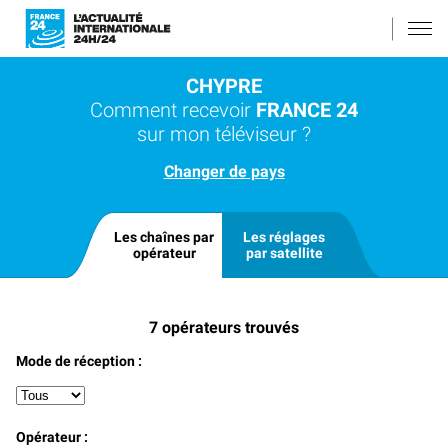
CHYPRE
Comment recevoir
FRANCE 24
sur mon téléviseur ?
Changer de pays
Les chaînes par
Les réglages
opérateur
par satellite
7
opérateurs trouvés
Mode de réception :
Opérateur :