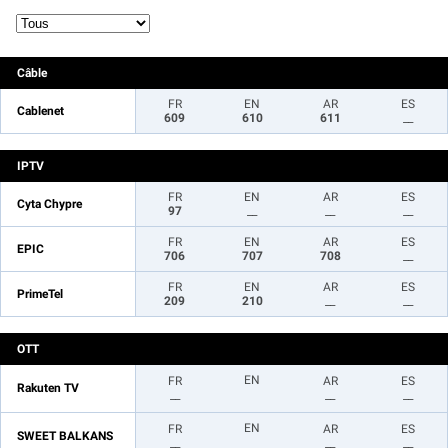
Câble
FR
EN
AR
ES
Cablenet
609
610
611
__
IPTV
FR
EN
AR
ES
Cyta Chypre
97
__
__
__
FR
EN
AR
ES
EPIC
706
707
708
__
FR
EN
AR
ES
PrimeTel
209
210
__
__
OTT
EN
FR
AR
ES
Rakuten TV
__
__
__
EN
FR
AR
ES
SWEET BALKANS
__
__
__