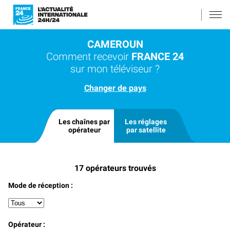
CAMEROUN
Comment recevoir
FRANCE 24
sur mon téléviseur ?
Changer de pays
Les chaînes par
Les réglages
opérateur
par satellite
17
opérateurs trouvés
Mode de réception :
Opérateur :