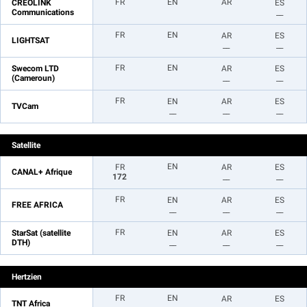
FR
EN
AR
CREOLINK
ES
Communications
__
FR
EN
AR
ES
LIGHTSAT
__
__
FR
EN
Swecom LTD
AR
ES
(Cameroun)
__
__
FR
EN
AR
ES
TVCam
__
__
__
Satellite
EN
FR
AR
ES
CANAL+ Afrique
172
__
__
FR
EN
AR
ES
FREE AFRICA
__
__
__
FR
StarSat (satellite
EN
AR
ES
DTH)
__
__
__
Hertzien
FR
EN
AR
ES
TNT Africa