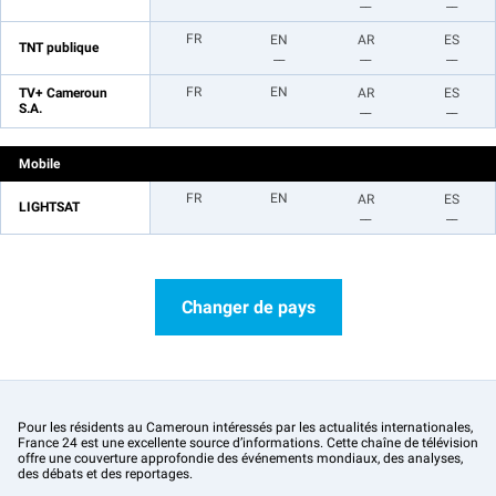
__
__
FR
EN
AR
ES
TNT publique
__
__
__
FR
EN
TV+ Cameroun
AR
ES
S.A.
__
__
Mobile
FR
EN
AR
ES
LIGHTSAT
__
__
Changer de pays
Pour les résidents au Cameroun intéressés par les actualités internationales,
France 24 est une excellente source d’informations. Cette chaîne de télévision
offre une couverture approfondie des événements mondiaux, des analyses,
des débats et des reportages.