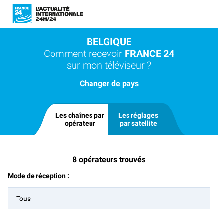
BELGIQUE
Comment recevoir
FRANCE 24
sur mon téléviseur ?
Changer de pays
Les chaînes par
Les réglages
opérateur
par satellite
8
opérateurs trouvés
Mode de réception :
Tous