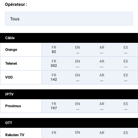
Opérateur :
Tous
Câble
FR
EN
AR
ES
Orange
82
__
__
__
FR
EN
AR
ES
Telenet
302
__
__
__
FR
EN
AR
ES
VOO
142
__
__
__
IPTV
FR
EN
AR
ES
Proximus
197
__
__
__
OTT
EN
FR
AR
ES
Rakuten TV
__
__
__