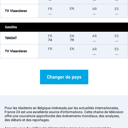
EN
FR
AR
ES
TV Vlaanderen
__
__
__
Satellite
FR
EN
AR
ES
TéléSAT
74
79
__
__
FR
EN
AR
ES
TV Vlaanderen
__
__
Changer de pays
Pour les résidents en Belgique intéressés par les actualités internationales,
France 24 est une excellente source d’informations. Cette chaîne de télévision
offre une couverture approfondie des événements mondiaux, des analyses,
des débats et des reportages.