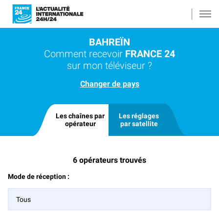
BAHREÏN
Comment recevoir
FRANCE 24
sur mon téléviseur ?
Changer de pays
Les chaînes par
Les réglages
opérateur
par satellite
6
opérateurs trouvés
Mode de réception :
Tous