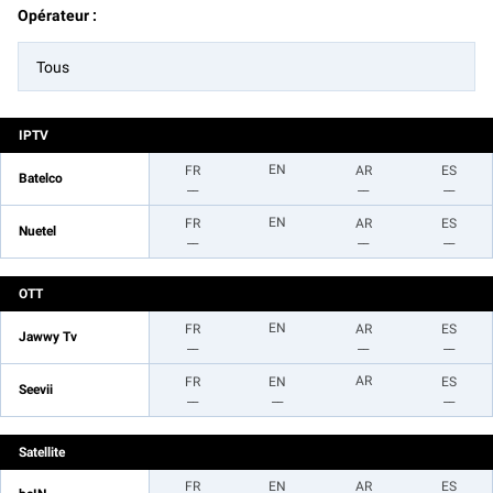
Opérateur :
Tous
IPTV
EN
FR
AR
ES
Batelco
__
__
__
EN
FR
AR
ES
Nuetel
__
__
__
OTT
EN
FR
AR
ES
Jawwy Tv
__
__
__
AR
FR
EN
ES
Seevii
__
__
__
Satellite
FR
EN
AR
ES