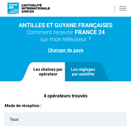
ANTILLES ET GUYANE FRANÇAISES
Comment recevoir
FRANCE 24
sur mon téléviseur ?
Changer de pays
Les chaînes par
Les réglages
opérateur
par satellite
4
opérateurs trouvés
Mode de réception :
Tous