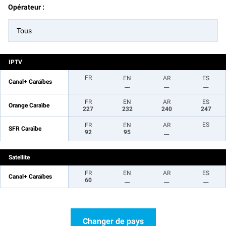
Opérateur :
Tous
IPTV
FR
EN
AR
ES
Canal+ Caraïbes
__
__
__
FR
EN
AR
ES
Orange Caraïbe
227
232
240
247
ES
FR
EN
AR
SFR Caraïbe
92
95
__
Satellite
FR
EN
AR
ES
Canal+ Caraïbes
60
__
__
__
Changer de pays