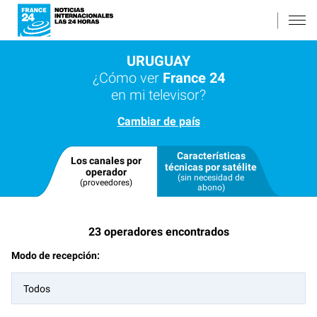
URUGUAY
¿Cómo ver
France 24
en mi televisor?
Cambiar de país
Características
Los canales por
técnicas por satélite
operador
(sin necesidad de
(proveedores)
abono)
23
operadores encontrados
Modo de recepción:
Todos