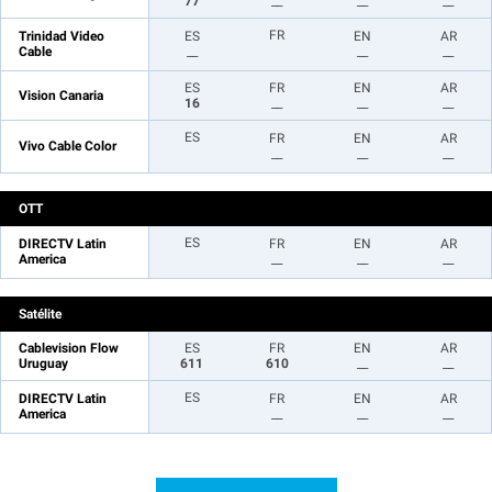
77
__
__
__
FR
Trinidad Video
ES
EN
AR
Cable
__
__
__
ES
FR
EN
AR
Vision Canaria
16
__
__
__
ES
FR
EN
AR
Vivo Cable Color
__
__
__
OTT
ES
DIRECTV Latin
FR
EN
AR
America
__
__
__
Satélite
Cablevision Flow
ES
FR
EN
AR
Uruguay
611
610
__
__
ES
DIRECTV Latin
FR
EN
AR
America
__
__
__