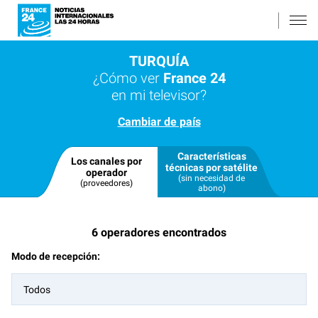
TURQUÍA
¿Cómo ver
France 24
en mi televisor?
Cambiar de país
Características
Los canales por
técnicas por satélite
operador
(sin necesidad de
(proveedores)
abono)
6
operadores encontrados
Modo de recepción:
Todos