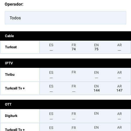
Operador:
Todos
Cable
ES
FR
EN
AR
Turksat
__
74
75
__
IPTV
FR
ES
EN
AR
Tivibu
__
__
__
ES
FR
EN
AR
Turkcell Tv +
__
__
144
147
OTT
EN
ES
FR
AR
Digiturk
__
__
__
EN
AR
ES
FR
Turkcell Tv +