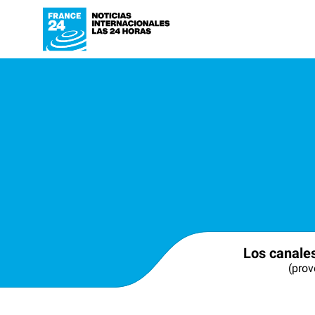
Los canale
(prov