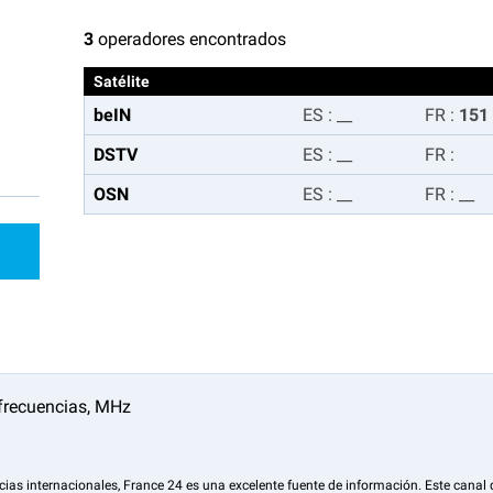
3
operadores encontrados
Satélite
beIN
ES
:
__
FR
:
151
DSTV
ES
:
__
FR
:
OSN
ES
:
__
FR
:
__
cias internacionales, France 24 es una excelente fuente de información. Este canal 