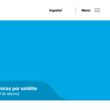
Español
Menú
nicas por satélite
d de abono)