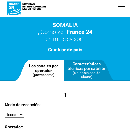
SOMALIA
¿Cómo ver
France 24
en mi televisor?
Cambiar de país
Características
Los canales por
técnicas por satélite
operador
(sin necesidad de
(proveedores)
abono)
1
Modo de recepción:
Operador: