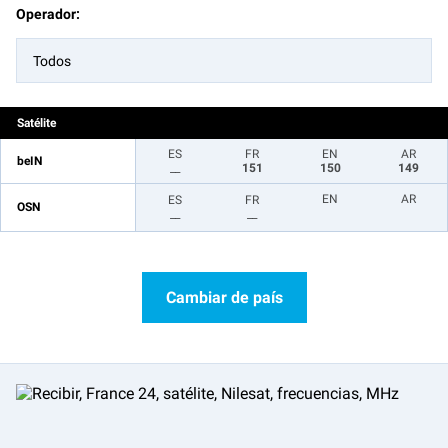
Operador:
Todos
Satélite
ES
FR
EN
AR
beIN
__
151
150
149
EN
AR
ES
FR
OSN
__
__
Cambiar de país