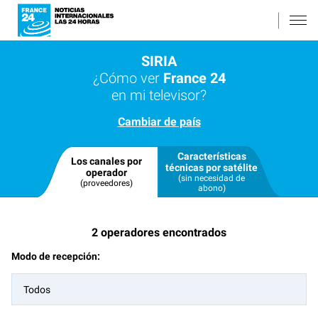
SIRIA
¿Cómo ver
France 24
en mi televisor?
Cambiar de país
Características
Los canales por
técnicas por satélite
operador
(sin necesidad de
(proveedores)
abono)
2
operadores encontrados
Modo de recepción:
Todos