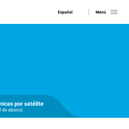
Español
Menú
nicas por satélite
d de abono)