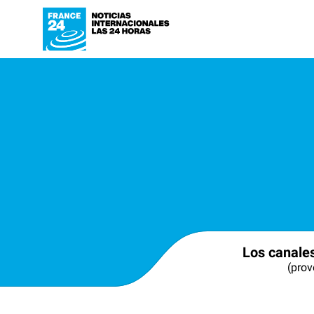
Los canale
(prov