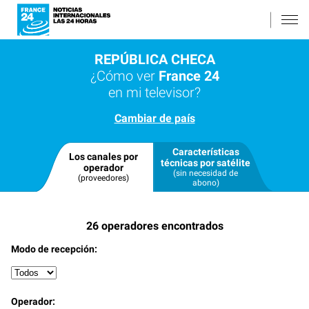
REPÚBLICA CHECA
¿Cómo ver
France 24
en mi televisor?
Cambiar de país
Características
Los canales por
técnicas por satélite
operador
(sin necesidad de
(proveedores)
abono)
26
operadores encontrados
Modo de recepción:
Operador: