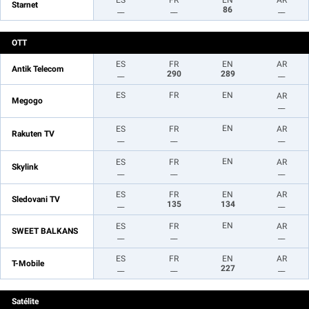
ES
FR
EN
AR
Starnet
__
__
86
__
OTT
ES
FR
EN
AR
Antik Telecom
__
290
289
__
ES
FR
EN
AR
Megogo
__
EN
ES
FR
AR
Rakuten TV
__
__
__
EN
ES
FR
AR
Skylink
__
__
__
ES
FR
EN
AR
Sledovani TV
__
135
134
__
EN
ES
FR
AR
SWEET BALKANS
__
__
__
ES
FR
EN
AR
T-Mobile
__
__
227
__
Satélite