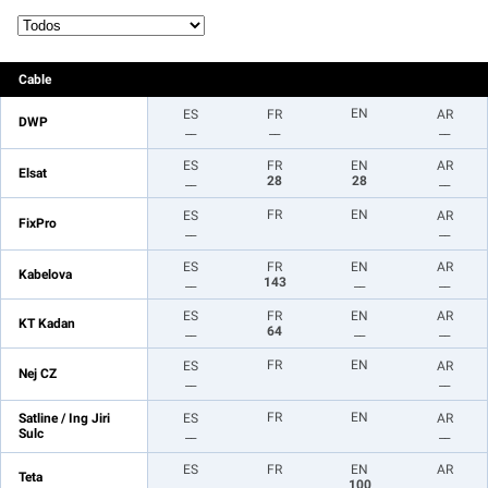
Cable
EN
ES
FR
AR
DWP
__
__
__
ES
FR
EN
AR
Elsat
__
28
28
__
FR
EN
ES
AR
FixPro
__
__
ES
FR
EN
AR
Kabelova
__
143
__
__
ES
FR
EN
AR
KT Kadan
__
64
__
__
FR
EN
ES
AR
Nej CZ
__
__
FR
EN
Satline / Ing Jiri
ES
AR
Sulc
__
__
ES
FR
EN
AR
Teta
__
__
100
__