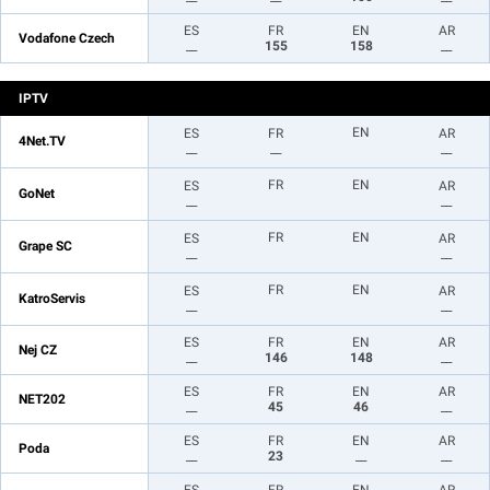
ES
FR
EN
AR
Vodafone Czech
__
155
158
__
IPTV
EN
ES
FR
AR
4Net.TV
__
__
__
FR
EN
ES
AR
GoNet
__
__
FR
EN
ES
AR
Grape SC
__
__
FR
EN
ES
AR
KatroServis
__
__
ES
FR
EN
AR
Nej CZ
__
146
148
__
ES
FR
EN
AR
NET202
__
45
46
__
ES
FR
EN
AR
Poda
__
23
__
__