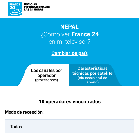
NEPAL
¿Cómo ver
France 24
en mi televisor?
Cambiar de país
Características
Los canales por
técnicas por satélite
operador
(sin necesidad de
(proveedores)
abono)
10
operadores encontrados
Modo de recepción:
Todos