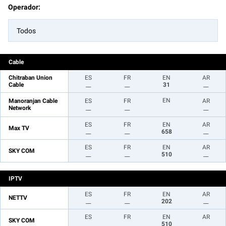
Operador:
Todos
Cable
Chitraban Union
ES
FR
EN
AR
Cable
__
__
31
__
EN
Manoranjan Cable
ES
FR
AR
Network
__
__
__
ES
FR
EN
AR
Max TV
__
__
658
__
ES
FR
EN
AR
SKY COM
__
__
510
__
IPTV
ES
FR
EN
AR
NETTV
__
__
202
__
ES
FR
EN
AR
SKY COM
__
__
510
__