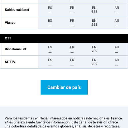
ES
FR
EN
AR
Subisu cablenet
__
__
685
__
ES
FR
EN
AR
Vianet
__
__
252
__
OTT
ES
FR
EN
AR
DishHome GO
__
__
709
__
ES
FR
EN
AR
NETTV
__
__
202
__
Cambiar de país
Para los residentes en Nepal interesados en noticias internacionales, France
24 es una excelente fuente de información. Este canal de televisión ofrece
una cobertura detallada de eventos globales, análisis, debates y reportajes.