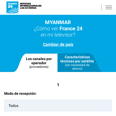
MYANMAR
¿Cómo ver
France 24
en mi televisor?
Cambiar de país
Características
Los canales por
técnicas por satélite
operador
(sin necesidad de
(proveedores)
abono)
1
Modo de recepción:
Todos