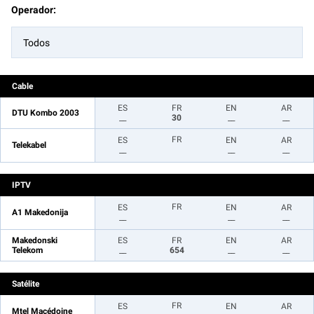
Operador:
Todos
Cable
ES
FR
EN
AR
DTU Kombo 2003
__
30
__
__
FR
ES
EN
AR
Telekabel
__
__
__
IPTV
FR
ES
EN
AR
A1 Makedonija
__
__
__
Makedonski
ES
FR
EN
AR
Telekom
__
654
__
__
Satélite
FR
ES
EN
AR
Mtel Macédoine