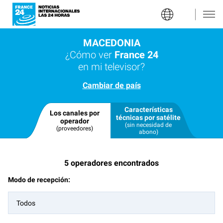
MACEDONIA
¿Cómo ver
France 24
en mi televisor?
Cambiar de país
Características
Los canales por
técnicas por satélite
operador
(sin necesidad de
(proveedores)
abono)
5
operadores encontrados
Modo de recepción:
Todos