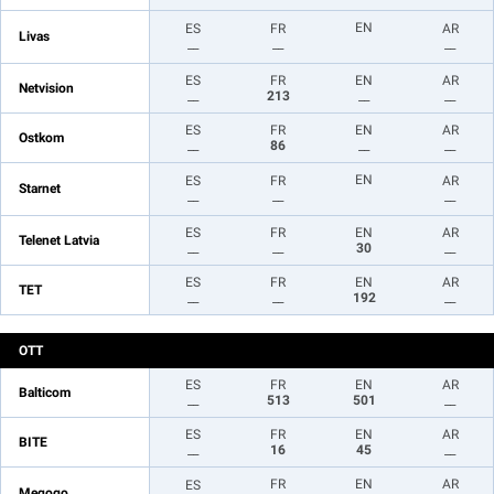
EN
ES
FR
AR
Livas
__
__
__
ES
FR
EN
AR
Netvision
__
213
__
__
ES
FR
EN
AR
Ostkom
__
86
__
__
EN
ES
FR
AR
Starnet
__
__
__
ES
FR
EN
AR
Telenet Latvia
__
__
30
__
ES
FR
EN
AR
TET
__
__
192
__
OTT
ES
FR
EN
AR
Balticom
__
513
501
__
ES
FR
EN
AR
BITE
__
16
45
__
FR
EN
AR
ES
Megogo