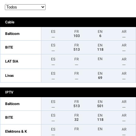
Cable
ES
FR
EN
AR
Balticom
__
103
6
__
ES
FR
EN
AR
BITE
__
513
118
__
EN
ES
FR
AR
LAT SIA
__
__
__
ES
FR
EN
AR
Livas
__
__
69
__
IPTV
ES
FR
EN
AR
Balticom
__
513
501
__
ES
FR
EN
AR
BITE
__
32
118
__
FR
EN
ES
AR
Elektrons & K
__
__