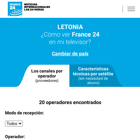
LETONIA
¿Cómo ver
France 24
en mi televisor?
Cambiar de país
Características
Los canales por
técnicas por satélite
operador
(sin necesidad de
(proveedores)
abono)
20
operadores encontrados
Modo de recepción:
Operador: