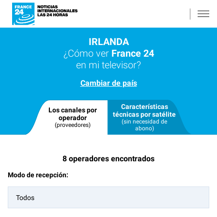
IRLANDA
¿Cómo ver
France 24
en mi televisor?
Cambiar de país
Características
Los canales por
técnicas por satélite
operador
(sin necesidad de
(proveedores)
abono)
8
operadores encontrados
Modo de recepción:
Todos