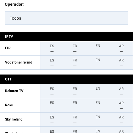
Operador:
Todos
IPTV
EN
ES
FR
AR
EIR
__
__
__
EN
ES
FR
AR
Vodafone Ireland
__
__
__
OTT
EN
ES
FR
AR
Rakuten TV
__
__
__
ES
FR
EN
AR
Roku
__
EN
ES
FR
AR
Sky Ireland
__
__
__
EN
ES
FR
AR