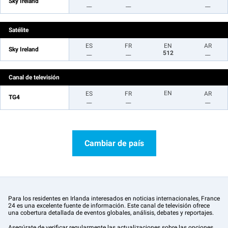
Sky Ireland
__
__
__
Satélite
ES
FR
EN
AR
Sky Ireland
__
__
512
__
Canal de televisión
EN
ES
FR
AR
TG4
__
__
__
Cambiar de país
Para los residentes en Irlanda interesados en noticias internacionales, France
24 es una excelente fuente de información. Este canal de televisión ofrece
una cobertura detallada de eventos globales, análisis, debates y reportajes.
Asegúrate de verificar regularmente las actualizaciones sobre las opciones