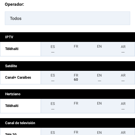
Operador:
Todos
IPTV
FR
EN
ES
AR
Téléhaïti
__
__
Satélite
ES
FR
EN
AR
Canal+ Caraïbes
__
60
__
__
Hertziano
FR
EN
ES
AR
Téléhaïti
__
__
Canal de televisión
FR
ES
EN
AR
Télé 20