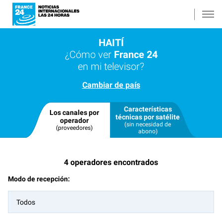
HAITÍ
¿Cómo ver
France 24
en mi televisor?
Cambiar de país
Características
Los canales por
técnicas por satélite
operador
(sin necesidad de
(proveedores)
abono)
4
operadores encontrados
Modo de recepción:
Todos