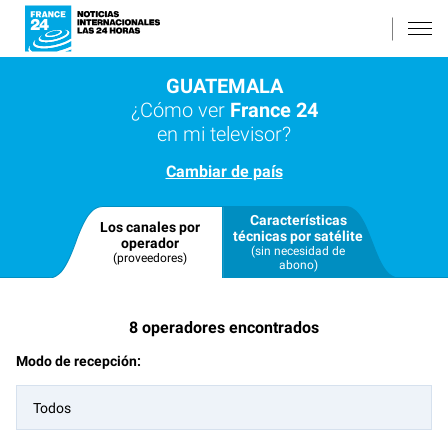
GUATEMALA
¿Cómo ver
France 24
en mi televisor?
Cambiar de país
Características
Los canales por
técnicas por satélite
operador
(sin necesidad de
(proveedores)
abono)
8
operadores encontrados
Modo de recepción:
Todos