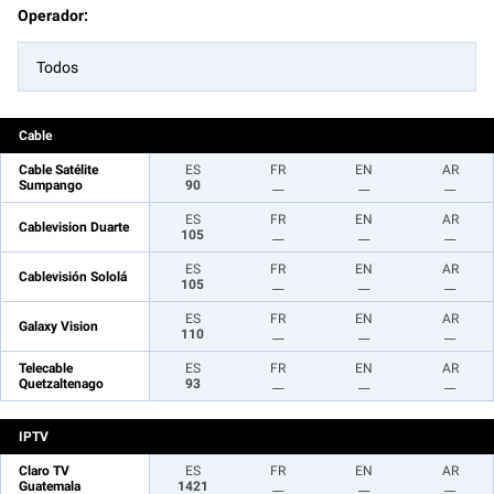
Operador:
Todos
Cable
Cable Satélite
ES
FR
EN
AR
Sumpango
90
__
__
__
ES
FR
EN
AR
Cablevision Duarte
105
__
__
__
ES
FR
EN
AR
Cablevisión Sololá
105
__
__
__
ES
FR
EN
AR
Galaxy Vision
110
__
__
__
Telecable
ES
FR
EN
AR
Quetzaltenago
93
__
__
__
IPTV
Claro TV
ES
FR
EN
AR
Guatemala
1421
__
__
__