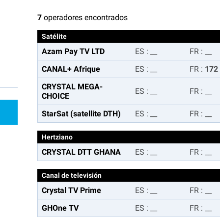
7
operadores encontrados
Satélite
Azam Pay TV LTD
ES
:
__
FR
:
__
CANAL+ Afrique
ES
:
__
FR
:
172
CRYSTAL MEGA-
ES
:
__
FR
:
__
CHOICE
StarSat (satellite DTH)
ES
:
__
FR
:
__
Hertziano
CRYSTAL DTT GHANA
ES
:
__
FR
:
__
Canal de televisión
Crystal TV Prime
ES
:
__
FR
:
__
GHOne TV
ES
:
__
FR
:
__