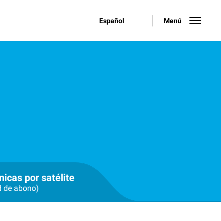
Español
Menú
nicas por satélite
d de abono)