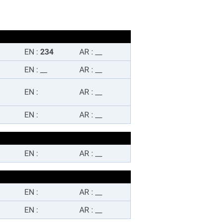
EN
:
234
AR
:
__
EN
:
__
AR
:
__
EN
:
AR
:
__
EN
:
AR
:
__
EN
:
AR
:
__
EN
:
AR
:
__
EN
:
AR
:
__