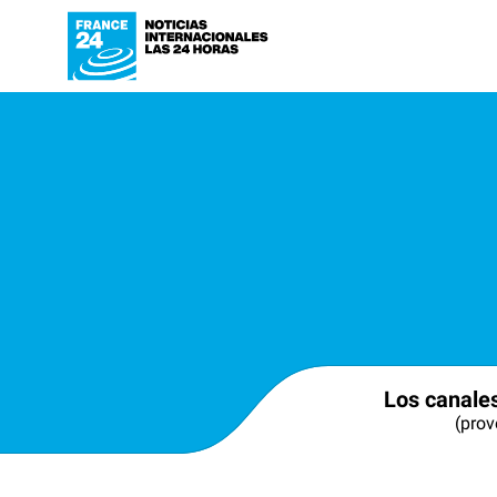
Los canale
(prov