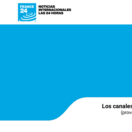
Los canale
(prov