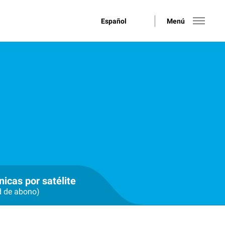
Español
Menú
nicas por satélite
d de abono)