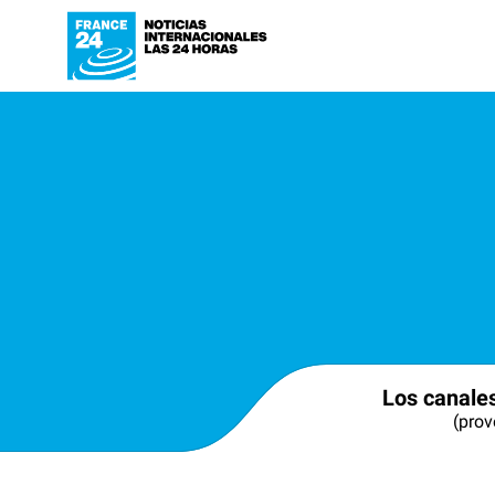
Los canale
(prov