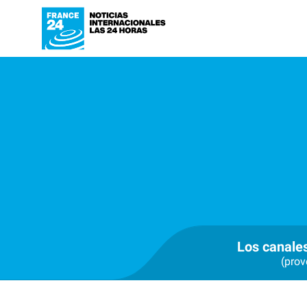
Los canale
(prov