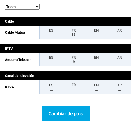
Cable
ES
FR
EN
AR
Cable Mutua
__
83
__
__
IPTV
ES
FR
EN
AR
Andorra Telecom
__
191
__
__
Canal de televisión
FR
ES
EN
AR
RTVA
__
__
__
Cambiar de país