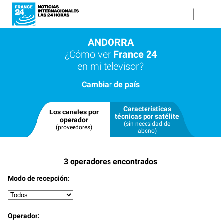
ANDORRA
¿Cómo ver
France 24
en mi televisor?
Cambiar de país
Características
Los canales por
técnicas por satélite
operador
(sin necesidad de
(proveedores)
abono)
3
operadores encontrados
Modo de recepción:
Operador: