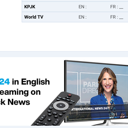
KPJK
EN
:
FR
:
__
World TV
EN
:
FR
:
__