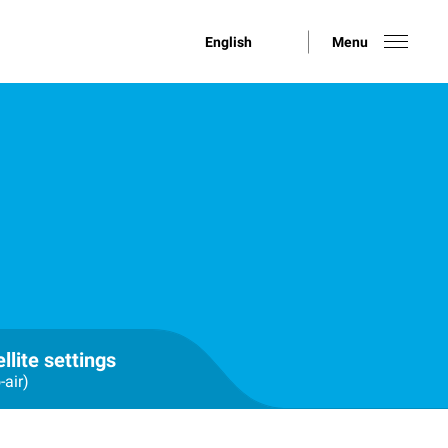
English
Menu
llite settings
-air)