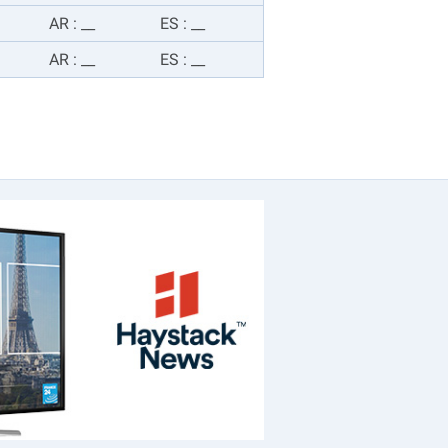
AR
:
__
ES
:
__
AR
:
__
ES
:
__