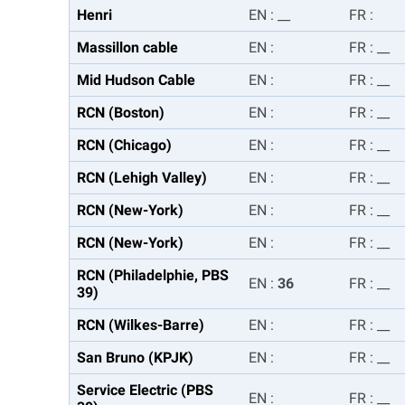
Henri
EN
:
__
FR
:
Massillon cable
EN
:
FR
:
__
Mid Hudson Cable
EN
:
FR
:
__
RCN (Boston)
EN
:
FR
:
__
RCN (Chicago)
EN
:
FR
:
__
RCN (Lehigh Valley)
EN
:
FR
:
__
RCN (New-York)
EN
:
FR
:
__
RCN (New-York)
EN
:
FR
:
__
RCN (Philadelphie, PBS
EN
:
36
FR
:
__
39)
RCN (Wilkes-Barre)
EN
:
FR
:
__
San Bruno (KPJK)
EN
:
FR
:
__
Service Electric (PBS
EN
:
FR
:
__