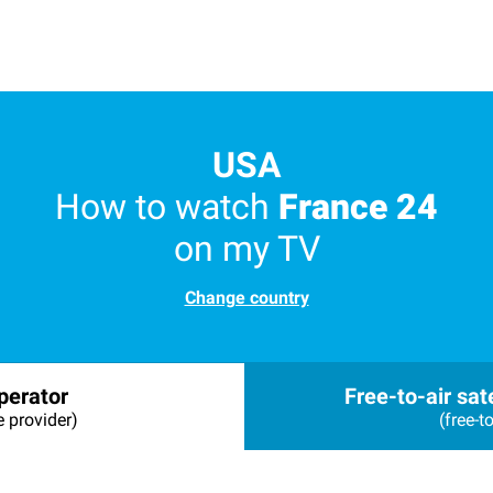
USA
How to watch
France 24
on my TV
Change country
perator
Free-to-air sate
e provider)
(free-to