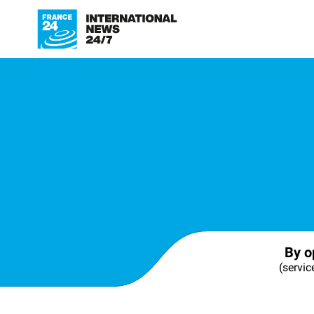
By o
(servic