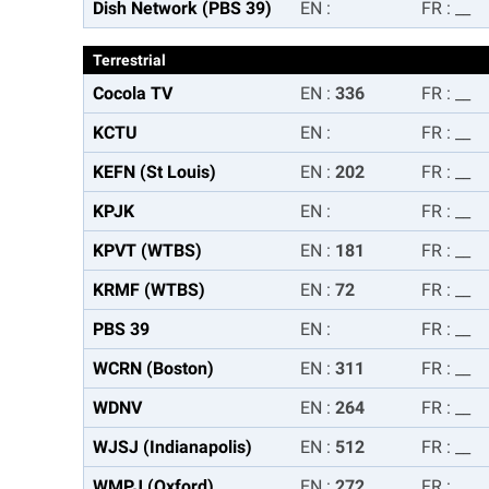
Dish Network (PBS 39)
EN
:
FR
:
__
Terrestrial
Cocola TV
EN
:
336
FR
:
__
KCTU
EN
:
FR
:
__
KEFN (St Louis)
EN
:
202
FR
:
__
KPJK
EN
:
FR
:
__
KPVT (WTBS)
EN
:
181
FR
:
__
KRMF (WTBS)
EN
:
72
FR
:
__
PBS 39
EN
:
FR
:
__
WCRN (Boston)
EN
:
311
FR
:
__
WDNV
EN
:
264
FR
:
__
WJSJ (Indianapolis)
EN
:
512
FR
:
__
WMPJ (Oxford)
EN
:
272
FR
:
__