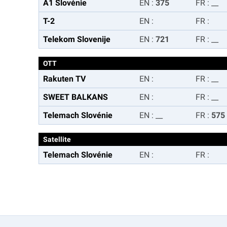
A1 Slovénie
EN
:
375
FR
:
__
T-2
EN
:
FR
:
Telekom Slovenije
EN
:
721
FR
:
__
OTT
Rakuten TV
EN
:
FR
:
__
SWEET BALKANS
EN
:
FR
:
__
Telemach Slovénie
EN
:
__
FR
:
575
Satellite
Telemach Slovénie
EN
:
FR
: