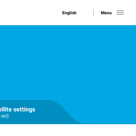
English
Menu
llite settings
-air)