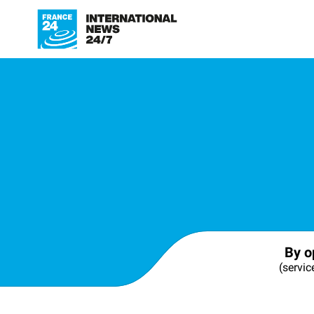
By o
(servic