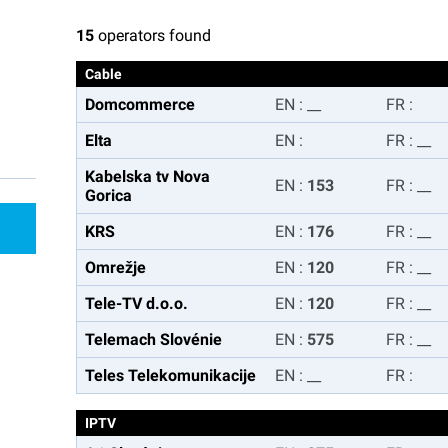
15
operators found
Cable
Domcommerce
EN
:
__
FR
:
Elta
EN
:
FR
:
__
Kabelska tv Nova
EN
:
153
FR
:
__
Gorica
KRS
EN
:
176
FR
:
__
Omrežje
EN
:
120
FR
:
__
Tele-TV d.o.o.
EN
:
120
FR
:
__
Telemach Slovénie
EN
:
575
FR
:
__
Teles Telekomunikacije
EN
:
__
FR
:
IPTV