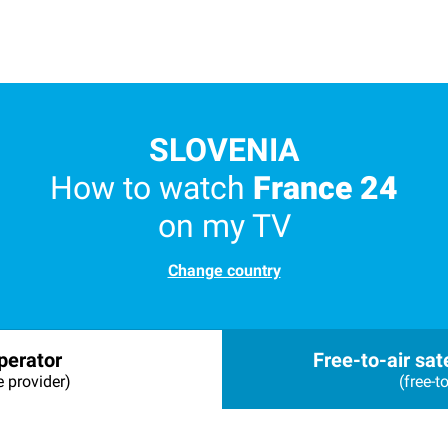
SLOVENIA
How to watch
France 24
on my TV
Change country
perator
Free-to-air sate
e provider)
(free-to