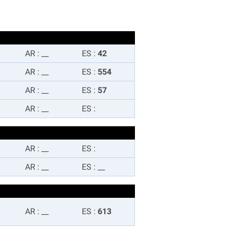
AR
:
__
ES
:
42
AR
:
__
ES
:
554
AR
:
__
ES
:
57
AR
:
__
ES
:
AR
:
__
ES
:
AR
:
__
ES
:
__
AR
:
__
ES
:
613