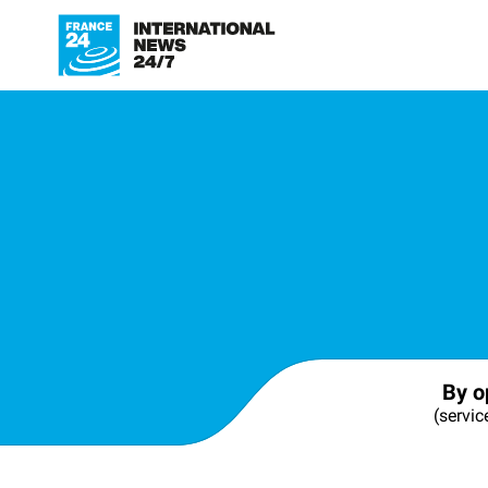
By o
(servic