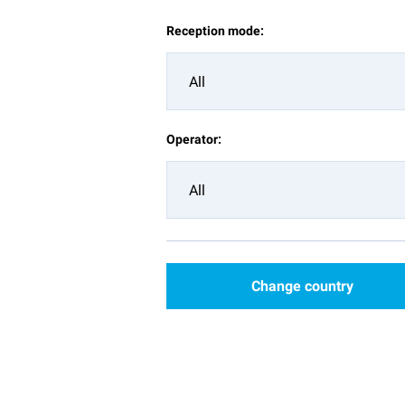
Reception mode:
All
Operator:
All
Change country