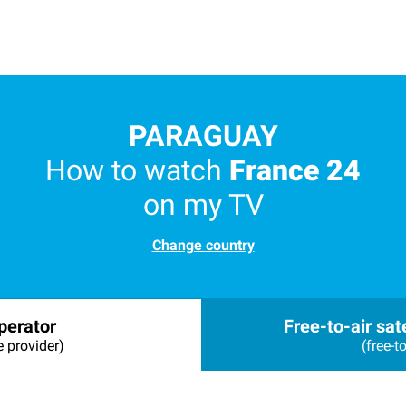
PARAGUAY
How to watch
France 24
on my TV
Change country
perator
Free-to-air sate
e provider)
(free-to