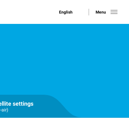
English
Menu
llite settings
-air)